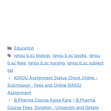
Categories
Education
Tags
ignou b.sc biology
,
ignou b.sc books
,
ignou
b.sc fees
,
ignou b.sc nursing
,
ignou b.sc subject
list
IGNOU Assignment Status Check Online –
Submission , Fees and Online IGNOU
Assignment
B.Pharma Course Kaise Kare – B.Pharma
Course Fees, Duration , University and Details