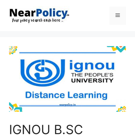
Skip
to
Menu
content
IGNOU B.SC